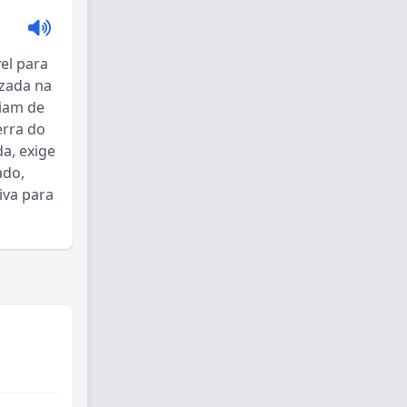
vel para
izada na
riam de
erra do
a, exige
ado,
iva para