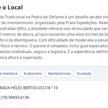
 o Local
da Tradicional na Pedra do Elefante é um desafio de alto ní
 do montanhismo, organizado pela Prata Expedições. Real
Andradas (MG), a atividade oferece vias de escalada que va
0 metros de altura, proporcionando uma vista incrível da S
ho e da Mantiqueira. Com dificuldade de moderada a pesad
físico e técnico. O pacote é completo: inclui guia especializ
Sou Turista em Águas da Prata
ntos individuais, seguro e logística. É a experiência definit
sca altura e superação.
Sou Morador
e Aventura
Ecoturismo
Montanhismo
Escalada
RADA HÉLIO BERTOLUCCI N º 10
 (19) 99693-6136