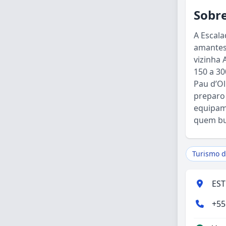
Sobre
A Escala
amantes
vizinha 
150 a 30
Pau d’Ol
preparo 
equipame
quem bu
Turismo d
EST
+55