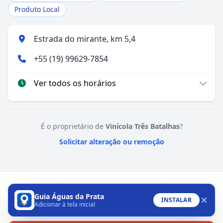
Produto Local
Estrada do mirante, km 5,4
+55 (19) 99629-7854
Ver todos os horários
É o proprietário de
Vinícola Três Batalhas
?
Solicitar alteração ou remoção
Guia Águas da Prata
INSTALAR
Adicionar à tela inicial
WhatsApp
Instagram