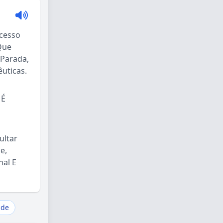
Acesso
Que
 Parada,
uticas.
 É
ultar
e,
nal E
úde