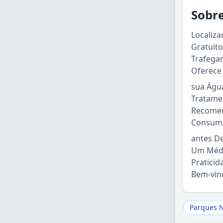
Sobre
Localiz
Gratuit
Trafega
Oferece
sua Água
Tratamen
Recomen
Consumi
antes De
Um Médi
Pratici
Bem-vin
Parques N