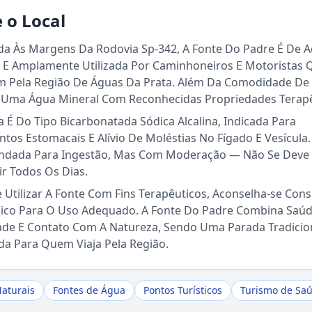
 o Local
ada Às Margens Da Rodovia Sp-342, A Fonte Do Padre É De 
o E Amplamente Utilizada Por Caminhoneiros E Motoristas 
m Pela Região De Águas Da Prata. Além Da Comodidade De
 Uma Água Mineral Com Reconhecidas Propriedades Terapê
 É Do Tipo Bicarbonatada Sódica Alcalina, Indicada Para
tos Estomacais E Alívio De Moléstias No Fígado E Vesícula.
dada Para Ingestão, Mas Com Moderação — Não Se Deve
Sou Turista em Águas da Prata
r Todos Os Dias.
 Utilizar A Fonte Com Fins Terapêuticos, Aconselha-se Cons
Sou Morador
co Para O Uso Adequado. A Fonte Do Padre Combina Saúd
dade E Contato Com A Natureza, Sendo Uma Parada Tradicio
da Para Quem Viaja Pela Região.
aturais
Fontes de Água
Pontos Turísticos
Turismo de Sa