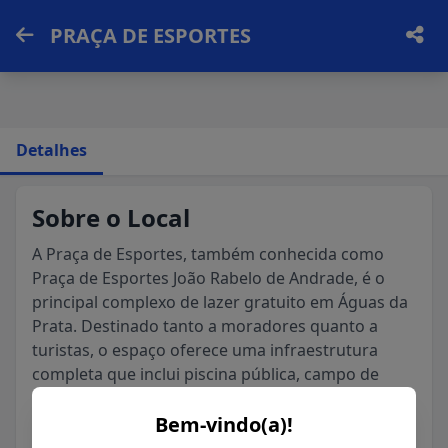
PRAÇA DE ESPORTES
Detalhes
(Google)
Funcionamento não informado
4.6
Sobre o Local
A Praça de Esportes, também conhecida como
Praça de Esportes João Rabelo de Andrade, é o
principal complexo de lazer gratuito em Águas da
Prata. Destinado tanto a moradores quanto a
turistas, o espaço oferece uma infraestrutura
completa que inclui piscina pública, campo de
futebol, quadras poliesportivas, além de áreas
Bem-vindo(a)!
exclusivas para tênis e beach tênis. Com um amplo
espaço de recreação para crianças, é o local