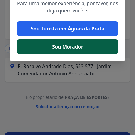
Para uma melhor experiência, por favor, nos
perfeito para o convívio social e a prática
diga quem você é:
esportiva em família. Para o uso das piscinas, é
obrigatória a apresentação de exame médico, que
pode ser realizado no posto de saúde local.
Sou Turista em Águas da Prata
Sou Morador
Pontos Turísticos
R. Rosalvo Andrade Dias, 523-577 - Jardim
Comendador Antonio Annunziato
É o proprietário de
PRAÇA DE ESPORTES
?
Solicitar alteração ou remoção