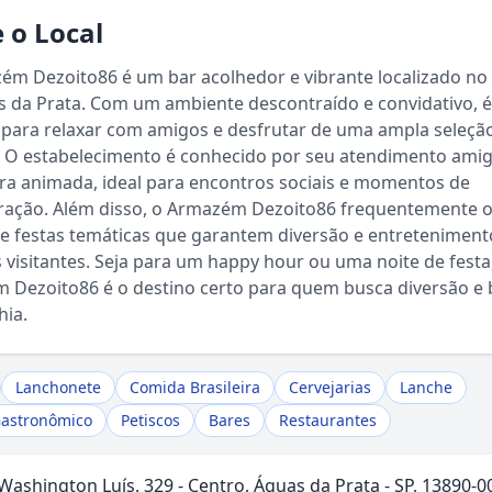
 o Local
ém Dezoito86 é um bar acolhedor e vibrante localizado no
 da Prata. Com um ambiente descontraído e convidativo, é 
 para relaxar com amigos e desfrutar de uma ampla seleçã
. O estabelecimento é conhecido por seu atendimento amig
ra animada, ideal para encontros sociais e momentos de
ração. Além disso, o Armazém Dezoito86 frequentemente 
e festas temáticas que garantem diversão e entreteniment
 visitantes. Seja para um happy hour ou uma noite de festa
Sou Turista em Águas da Prata
 Dezoito86 é o destino certo para quem busca diversão e
ia.
Sou Morador
Lanchonete
Comida Brasileira
Cervejarias
Lanche
Gastronômico
Petiscos
Bares
Restaurantes
 Washington Luís, 329 - Centro, Águas da Prata - SP, 13890-00