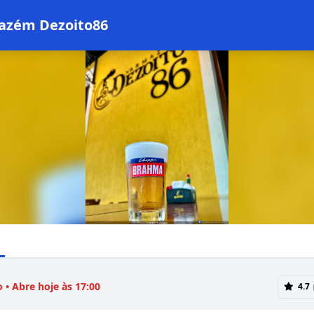
azém Dezoito86
 • Abre hoje às 17:00
4.7