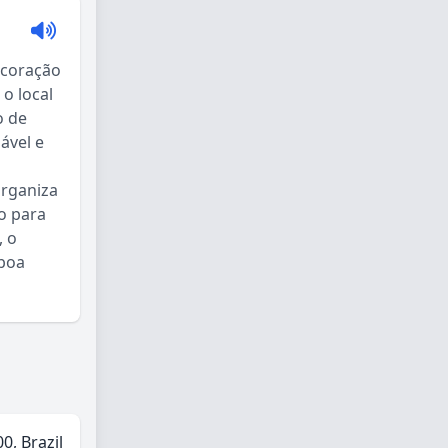
 coração
o local
o de
ável e
organiza
o para
, o
 boa
0, Brazil