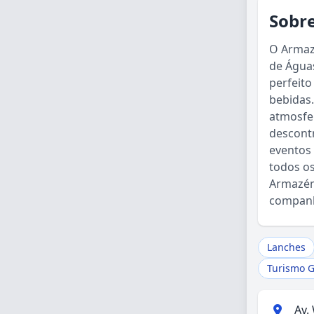
Sobre
O Armaz
de Águas
perfeito
bebidas
atmosfe
descont
eventos 
todos os
Armazém
companh
Lanches
Turismo 
Av.