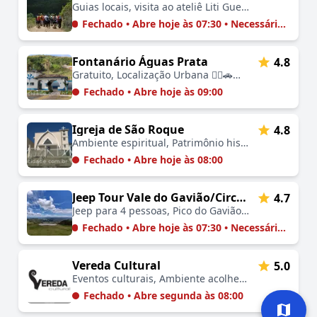
Guias locais, visita ao ateliê Liti Guerreiro e cachoeiras 🚶‍♂️🎨💦🏡🍃💸
Fechado • Abre hoje às 07:30 • Necessário Agendar
Fontanário Águas Prata
4.8
Gratuito, Localização Urbana 🚶‍♂️🚗🚲🚰📷🅿️
Fechado • Abre hoje às 09:00
Igreja de São Roque
4.8
Ambiente espiritual, Patrimônio histórico, Local de adoração, Visitas guiadas, Arquitetura tradicional
Fechado • Abre hoje às 08:00
Jeep Tour Vale do Gavião/Circuito das Cachoeiras
4.7
Jeep para 4 pessoas, Pico do Gavião, Vinícola e Oliveiras 🚙🍷🫒🦅📜💸
Fechado • Abre hoje às 07:30 • Necessário Agendar
Vereda Cultural
5.0
Eventos culturais, Ambiente acolhedor, Localização central, Conexão com a cultura local, Programação diversificada
Fechado • Abre segunda às 08:00