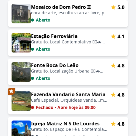
Mosaico de Dom Pedro II
5.0
obra de arte, escultura ao ar livre, ponto de interesse cultural, fácil acesso, experiência visual única, combinação de história e arte, atração turística
Aberto
Estação Ferroviária
4.1
Gratuito, Local Contemplativo 🚶‍♂️🚗🚲📷🐾
Aberto
Fonte Boca Do Leão
4.8
Gratuito, Localização Urbana 🚶‍♂️🚗🚲📷🚰
Aberto
Fazenda Vandario Santa Maria
4.8
Café Especial, Orquídeas Vanda, Imersão Histórica , Cultural e paisagens maravilhosas🚶‍♂️🚗📷💧🍽️
Fechado • Abre hoje às 09:00
Igreja Matriz N S De Lourdes
4.8
Gratuito, Espaço De Fé E Contemplação ⛪🚶‍♂️🚗📷🐾