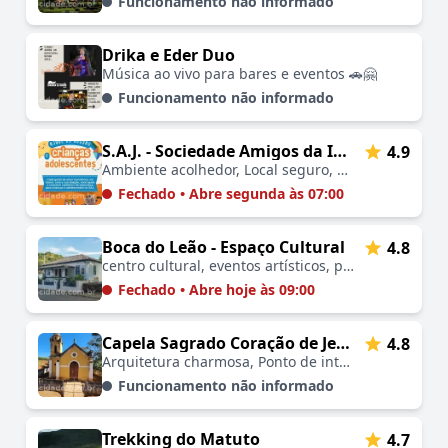
Funcionamento não informado
Drika e Eder Duo
Música ao vivo para bares e eventos 🚗🤗
Funcionamento não informado
S.A.J. - Sociedade Amigos da Infância e Juventude de Águas da Prata
4.9
Ambiente acolhedor, Local seguro, Atividades educativas, Desenvolvimento social, Envolvimento comunitário
Fechado • Abre segunda às 07:00
Boca do Leão - Espaço Cultural
4.8
centro cultural, eventos artísticos, promoção de cultura, exposições, ponto de encontro, ambiente acolhedor, experiências autênticas
Fechado • Abre hoje às 09:00
Capela Sagrado Coração de Jesus - Caminho da Fé
4.8
Arquitetura charmosa, Ponto de interesse religioso, Refúgio espiritual, Localização estratégica, Conexão com a fé
Funcionamento não informado
Trekking do Matuto
4.7