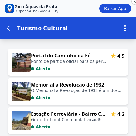
×
Guia Águas da Prata
Baixar App
Disponível no Google Play
Turismo Cultural
Estabelecimentos em Turismo Cultu
Portal do Caminho da Fé
4.9
Ponto de partida oficial para os peregrinos que iniciam sua jornada rumo a Aparecida
Aberto
Memorial a Revolução de 1932
O Memorial à Revolução de 1932 é um dos marcos históricos mais importantes de Águas da Prata.
Aberto
Estação Ferroviária - Bairro Cascata
4.2
Gratuito, Local Contemplativo 🚗🚲📷🐾
Aberto